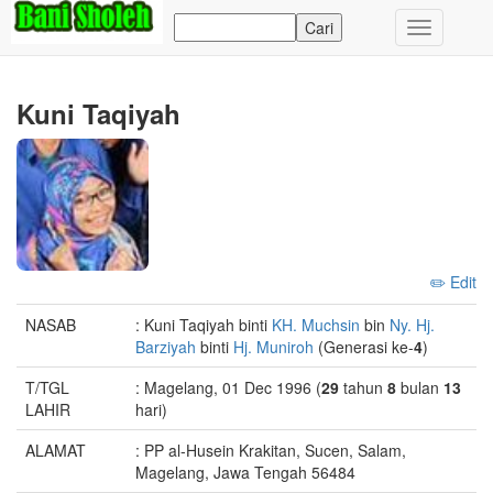
Toggle
navigation
Kuni Taqiyah
✏️ Edit
NASAB
: Kuni Taqiyah binti
KH. Muchsin
bin
Ny. Hj.
Barziyah
binti
Hj. Muniroh
(Generasi ke-
4
)
T/TGL
: Magelang, 01 Dec 1996 (
29
tahun
8
bulan
13
LAHIR
hari)
ALAMAT
: PP al-Husein Krakitan, Sucen, Salam,
Magelang, Jawa Tengah 56484