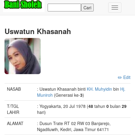
Toggle
navigation
Uswatun Khasanah
✏️ Edit
NASAB
: Uswatun Khasanah binti
KH. Muhyidin
bin
Hj.
Muniroh
(Generasi ke-
3
)
T/TGL
: Yogyakarta, 20 Jul 1978 (
48
tahun
0
bulan
29
LAHIR
hari)
ALAMAT
: Dusun Trate RT 02 RW 03 Banjarejo,
Ngadiluwih, Kediri, Jawa Timur 64171