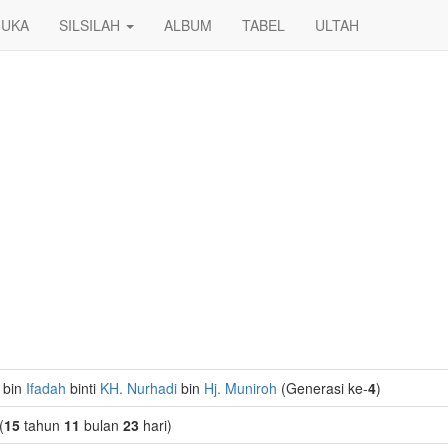
UKA
SILSILAH
ALBUM
TABEL
ULTAH
 bin
Ifadah
binti
KH. Nurhadi
bin
Hj. Muniroh
(Generasi ke-
4
)
(
15
tahun
11
bulan
23
hari)