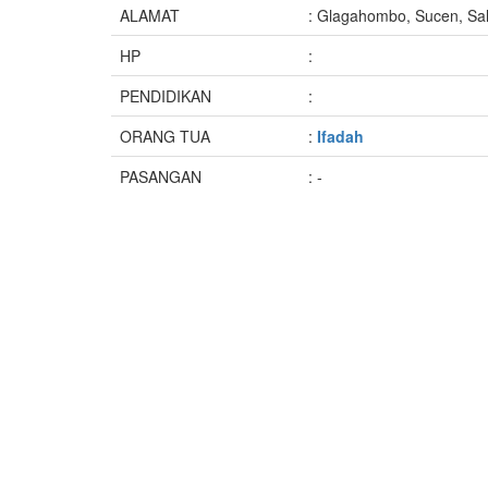
ALAMAT
: Glagahombo, Sucen, Sa
HP
:
PENDIDIKAN
:
ORANG TUA
:
Ifadah
PASANGAN
: -