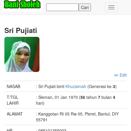
Toggle
navigation
Sri Pujiati
✏️ Edit
NASAB
: Sri Pujiati binti
Khuzaimah
(Generasi ke-
3
)
T/TGL
: Sleman, 01 Jan 1970 (
56
tahun
7
bulan
4
LAHIR
hari)
ALAMAT
: Kanggotan Rt 05 Rw 05, Pleret, Bantul, DIY
55791
HP
: 085101355003