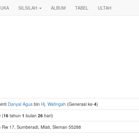
UKA
SILSILAH
ALBUM
TABEL
ULTAH
binti
Danyal Agus
bin
Hj. Wafingah
(Generasi ke-
4
)
 (
16
tahun
1
bulan
26
hari)
6 Rw 17, Sumberadi, Mlati, Sleman 55288