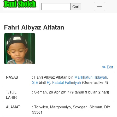
Toggle
navigation
Fahri Albyaz Alfatan
✏️ Edit
NASAB
: Fahri Albyaz Alfatan bin
Malikhatun Hidayah,
S.E
binti
Hj. Fatatul Fatimiyah
(Generasi ke-
4
)
T/TGL
: Sleman, 26 Apr 2017 (
9
tahun
3
bulan
2
hari)
LAHIR
ALAMAT
: Terwilen, Margomulyo, Seyegan, Sleman, DIY
55561