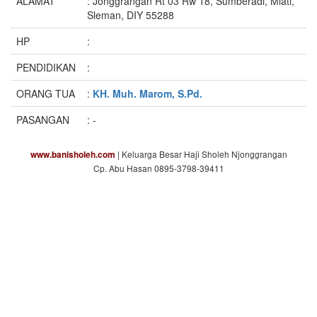
ALAMAT
: Jonggrangan Rt 03 Rw 18, Sumberadi, Mlati,
Sleman, DIY 55288
HP
:
PENDIDIKAN
:
ORANG TUA
:
KH. Muh. Marom, S.Pd.
PASANGAN
: -
| Keluarga Besar Haji Sholeh Njonggrangan
www.banisholeh.com
Cp. Abu Hasan 0895-3798-39411