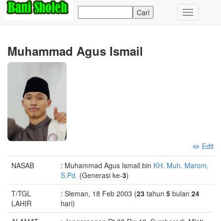
Toggle
navigation
Muhammad Agus Ismail
✏️ Edit
NASAB
: Muhammad Agus Ismail bin
KH. Muh. Marom,
S.Pd.
(Generasi ke-
3
)
T/TGL
: Sleman, 18 Feb 2003 (
23
tahun
5
bulan
24
LAHIR
hari)