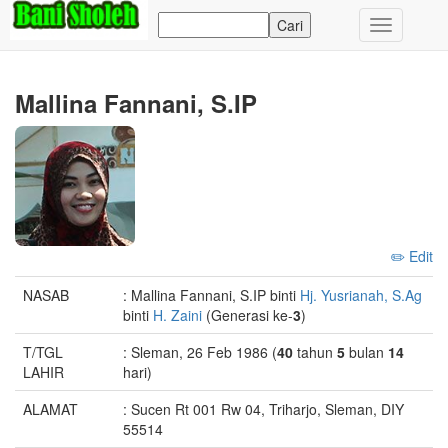
Toggle
navigation
Mallina Fannani, S.IP
✏️ Edit
NASAB
: Mallina Fannani, S.IP binti
Hj. Yusrianah, S.Ag
binti
H. Zaini
(Generasi ke-
3
)
T/TGL
: Sleman, 26 Feb 1986 (
40
tahun
5
bulan
14
LAHIR
hari)
ALAMAT
: Sucen Rt 001 Rw 04, Triharjo, Sleman, DIY
55514