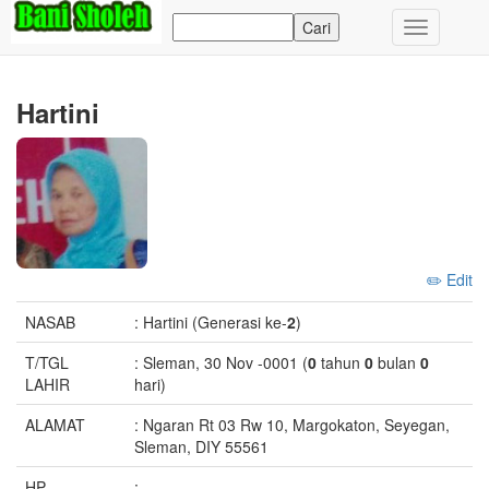
Toggle
navigation
Hartini
✏️ Edit
NASAB
: Hartini (Generasi ke-
2
)
T/TGL
: Sleman, 30 Nov -0001 (
0
tahun
0
bulan
0
LAHIR
hari)
ALAMAT
: Ngaran Rt 03 Rw 10, Margokaton, Seyegan,
Sleman, DIY 55561
HP
: