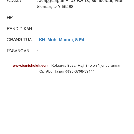
ALAMAT
: Jonggrangan Rt 03 Rw 18, Sumberadi, Mlati,
Sleman, DIY 55288
HP
:
PENDIDIKAN
:
ORANG TUA
:
KH. Muh. Marom, S.Pd.
PASANGAN
: -
| Keluarga Besar Haji Sholeh Njonggrangan
www.banisholeh.com
Cp. Abu Hasan 0895-3798-39411