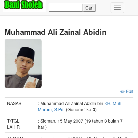
Toggle
navigation
Muhammad Ali Zainal Abidin
✏️ Edit
NASAB
: Muhammad Ali Zainal Abidin bin
KH. Muh.
Marom, S.Pd.
(Generasi ke-
3
)
T/TGL
: Sleman, 15 May 2007 (
19
tahun
3
bulan
7
LAHIR
hari)