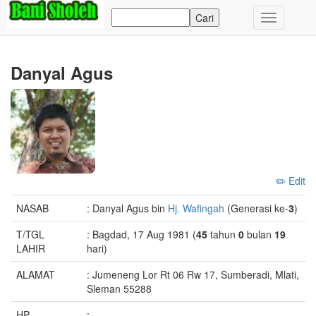
Toggle
navigation
Danyal Agus
✏️ Edit
NASAB
: Danyal Agus bin
Hj. Wafingah
(Generasi ke-
3
)
T/TGL
: Bagdad, 17 Aug 1981 (
45
tahun
0
bulan
19
LAHIR
hari)
ALAMAT
: Jumeneng Lor Rt 06 Rw 17, Sumberadi, Mlati,
Sleman 55288
HP
: