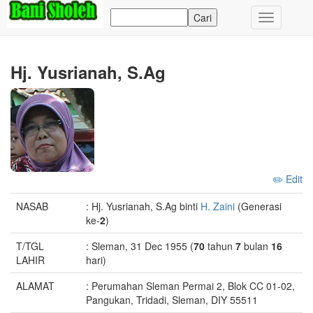
Toggle
navigation
Hj. Yusrianah, S.Ag
✏️ Edit
NASAB
: Hj. Yusrianah, S.Ag binti
H. Zaini
(Generasi
ke-
2
)
T/TGL
: Sleman, 31 Dec 1955 (
70
tahun
7
bulan
16
LAHIR
hari)
ALAMAT
: Perumahan Sleman Permai 2, Blok CC 01-02,
Pangukan, Tridadi, Sleman, DIY 55511